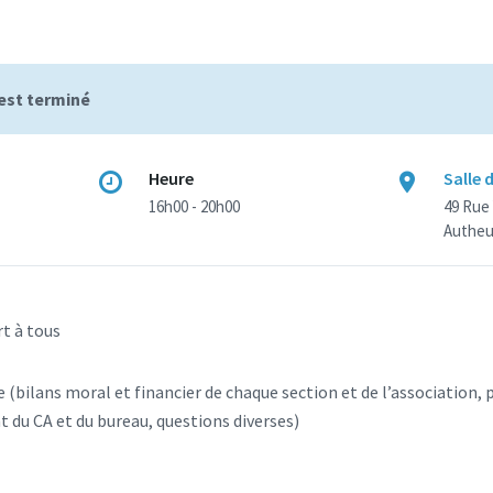
est terminé
Heure
Salle 
16h00 - 20h00
49 Rue
Autheui
rt à tous
e (bilans moral et financier de chaque section et de l’association, 
 du CA et du bureau, questions diverses)