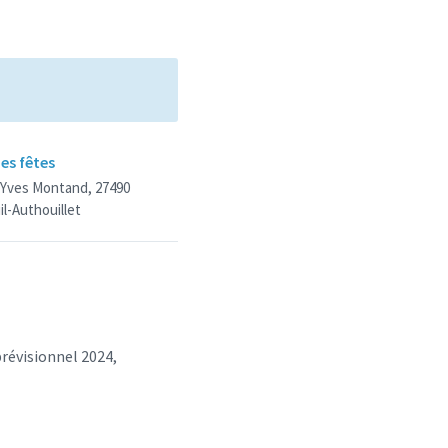
des fêtes
 Yves Montand, 27490
l-Authouillet
prévisionnel 2024,