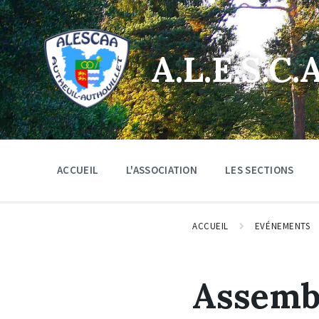
Skip
Skip
Skip
to
to
to
content
main
footer
navigation
A.L.E.S.C.A
ACCUEIL
L'ASSOCIATION
LES SECTIONS
ACCUEIL
EVÉNEMENTS
Assemb