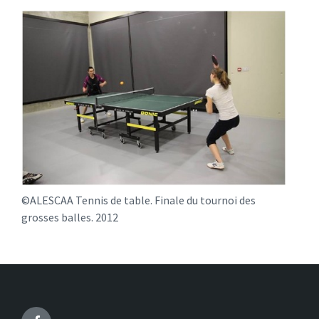
CO
au 
ou
tt.
©ALESCAA Tennis de table. Finale du tournoi des
grosses balles. 2012