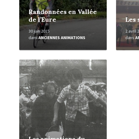
Randonnées en Vallée
de l’Eure
Les 
30 juin 2015
2 avril
dans
ANCIENNES ANIMATIONS
dans
A
Read
More
Les animations du