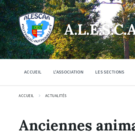
Skip
Skip
Skip
to
to
to
content
main
footer
navigation
A.L.E.S.C.A
ACCUEIL
L'ASSOCIATION
LES SECTIONS
ACCUEIL
ACTUALITÉS
Anciennes anim